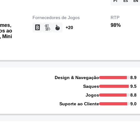
PT
ES
EN
Fornecedores de Jogos
RTP
ames,
98%
+20
gos ao
 Mini
Design & Navegação
8.9
Saques
9.5
Jogos
8.8
Suporte ao Cliente
9.0