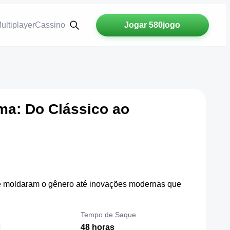
ultiplayer
Cassino
Jogar 580jogo
ma: Do Clássico ao
 que moldaram o gênero até inovações modernas que
Tempo de Saque
48 horas