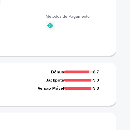
Métodos de Pagamento
Bônus
8.7
Jackpots
9.3
Versão Móvel
9.3