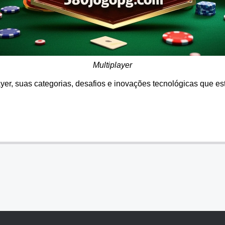
Multiplayer
ayer, suas categorias, desafios e inovações tecnológicas que e