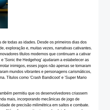
s de todas as idades. Desde os primeiros dias dos
 exploração e, muitas vezes, narrativas cativantes.
inovadores títulos modernos que continuam a cativar
' e 'Sonic the Hedgehog' ajudaram a estabelecer as
errotar inimigos, esses jogos não apenas se tornaram
taram mundos vibrantes e personagens carismáticos,
ma. Títulos como 'Crash Bandicoot' e 'Super Mario
 também permitiu que os desenvolvedores criassem
inda mais, incorporando mecânicas de jogo de
sidade de precisão milimétrica em saltos e combate.